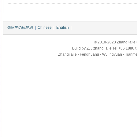
張家界の観光網
|
Chinese
|
English
|
© 2010-2023 Zhangjiajie Ci
Build by
ZJJ
zhangjiajie
Tel:+86 18867
Zhangjiajie - Fenghuang - Wulingyuan - Tianmens