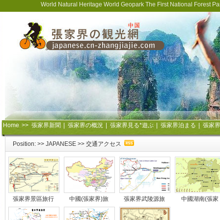
World Natural Heritage World Geopark The First National Forest 
Home
>>
張家界新聞
|
張家界の概況
|
張家界見る*遊ぶ
|
張家界泊まる
|
張家
Position: >>
JAPANESE
>>
交通アクセス
張家界景區旅行
中國(張家界)旅
張家界武陵源旅
中國湖南(張家