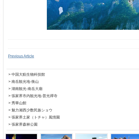
Previous Article
>
中国大鯢生物科技館
>
南岳観光地-衡山
>
湖南観光-南岳大廟
>
張家界市内観光地-普光禪寺
>
秀華山館
>
魅力湘西少数民族ショウ
>
張家界土家（トチャ）風情園
>
張家界森林公園