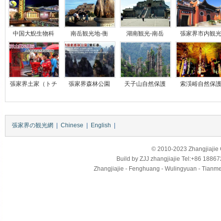
中国大鯢生物科
南岳観光地-衡
湖南観光-南岳
張家界市内観
張家界土家（トチ
張家界森林公園
天子山自然保護
索渓峪自然保
張家界の観光網
|
Chinese
|
English
|
© 2010-2023 Zhangjiajie Ci
Build by
ZJJ
zhangjiajie
Tel:+86 18867
Zhangjiajie - Fenghuang - Wulingyuan - Tianmens