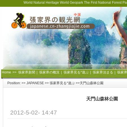
World Natural Heritage World Geopark The First National Forest 
Home
>>
張家界新聞
|
張家界の概況
|
張家界見る*遊ぶ
|
張家界泊まる
|
張家
Position: >>
JAPANESE
>>
張家界見る*遊ぶ
>>天門山森林公園
天門山森林公園
2012-5-02- 14:47