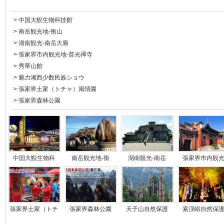
>
中国大鯢生物科技館
>
南岳観光地-衡山
>
湖南観光-南岳大廟
>
張家界市内観光地-普光禪寺
>
秀華山館
>
魅力湘西少数民族ショウ
>
張家界土家（トチャ）風情園
>
張家界森林公園
中国大鯢生物科
南岳観光地-衡
湖南観光-南岳
張家界市内観
張家界土家（トチ
張家界森林公園
天子山自然保護
索渓峪自然保