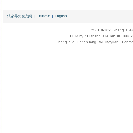
張家界の観光網
|
Chinese
|
English
|
© 2010-2023 Zhangjiajie Ci
Build by
ZJJ
zhangjiajie
Tel:+86 18867
Zhangjiajie - Fenghuang - Wulingyuan - Tianmens