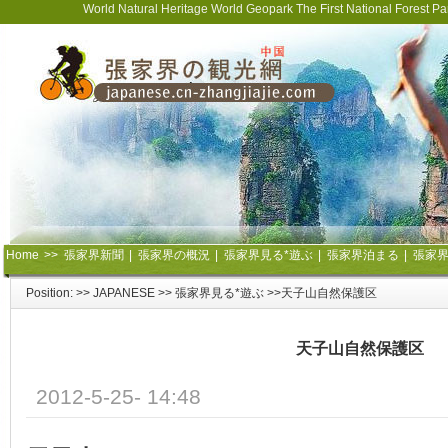
World Natural Heritage World Geopark The First National Forest 
Home
>>
張家界新聞
|
張家界の概況
|
張家界見る*遊ぶ
|
張家界泊まる
|
張家
Position: >>
JAPANESE
>>
張家界見る*遊ぶ
>>天子山自然保護区
天子山自然保護区
2012-5-25- 14:48