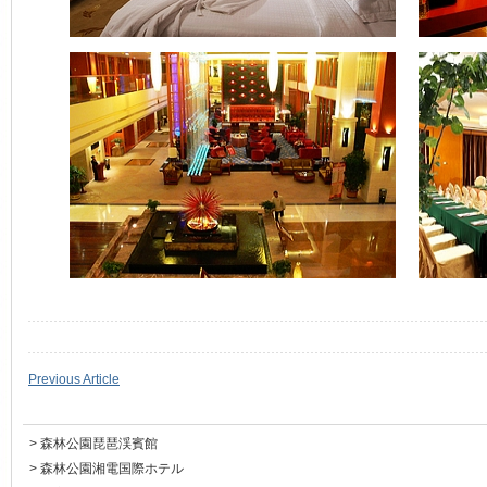
Previous Article
>
森林公園琵琶渓賓館
>
森林公園湘電国際ホテル