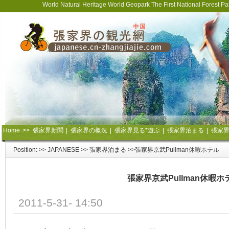
World Natural Heritage World Geopark The First National Forest 
Home
>>
張家界新聞
|
張家界の概況
|
張家界見る*遊ぶ
|
張家界泊まる
|
張家
Position: >>
JAPANESE
>>
張家界泊まる
>>張家界京武Pullman休暇ホテル
張家界京武Pullman休暇ホ
2011-5-31- 14:50