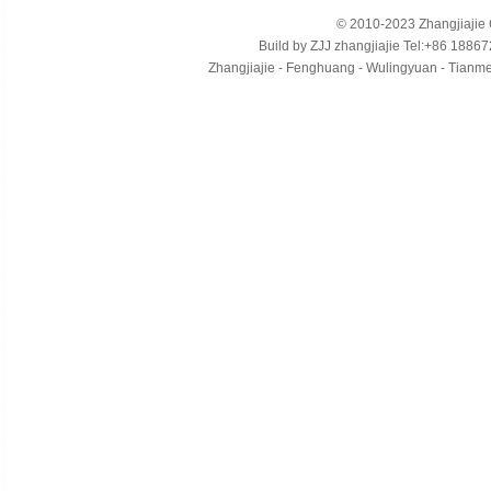
© 2010-2023 Zhangjiajie Ci
Build by
ZJJ
zhangjiajie
Tel:+86 18867
Zhangjiajie - Fenghuang - Wulingyuan - Tianmens