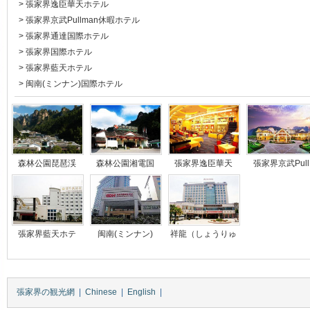
>
張家界逸臣華天ホテル
>
張家界京武Pullman休暇ホテル
>
張家界通達国際ホテル
>
張家界国際ホテル
>
張家界藍天ホテル
>
闽南(ミンナン)国際ホテル
森林公園琵琶渓
森林公園湘電国
張家界逸臣華天
張家界京武Pul
張家界藍天ホテ
闽南(ミンナン)
祥龍（しょうりゅ
張家界の観光網
|
Chinese
|
English
|