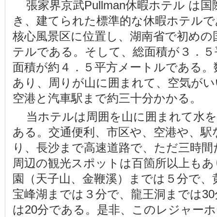
張家界京武Pullman休暇ホテル 
き、建てられた標準的な休暇ホテルで
核心風景区に位置し、湖南省で初めの
テルである。そして、総面積が３．５
面積が約４．５平方メートルである。
あり、周りが山に囲まれて、空気がい
空港と汽車駅まで約三十分かかる。
当ホテルは周囲を山に囲まれて水を
ある。交通便利、市区や、空港や、駅
り、長沙まで高速道路で、ただ三時間
周辺の観光スポットは百箇所以上もあ
園（天子山、金鞭溪）までは５分で、
宝峰湖までは３分で、龍王洞までは3
は20分である。是非、このレジャー