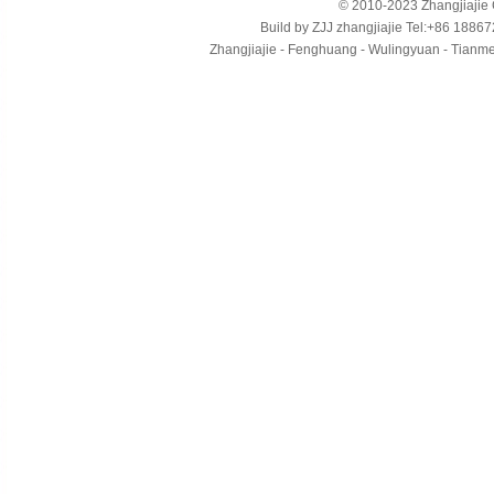
© 2010-2023 Zhangjiajie Ci
Build by
ZJJ
zhangjiajie
Tel:+86 18867
Zhangjiajie - Fenghuang - Wulingyuan - Tianmens