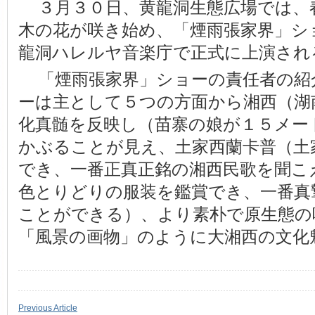
３月３０日、黄龍洞生態広場では、
木の花が咲き始め、「煙雨張家界」シ
龍洞ハレルヤ音楽庁で正式に上演され
「煙雨張家界」ショーの責任者の紹
ーは主として５つの方面から湘西（湖
化真髄を反映し（苗寨の娘が１５メー
かぶることが見え、土家西蘭卡普（土
でき、一番正真正銘の湘西民歌を聞こ
色とりどりの服装を鑑賞でき、一番真
ことができる）、より素朴で原生態の
「風景の画物」のように大湘西の文化
Previous Article