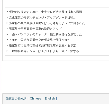
>
張地形を探索する為に、中央テレビ放送局は張家へ撮影..
>
文化産業のモデルチェンジ・アップグレードは張...
>
張家界の鳳凰美景は重慶ではっとさせるように注目された
>
張家界十里画廊観光電車の快適さアップ
>
「張－バンコク」のチャーター機は初回運行を成功した
>
５年目中国旅行同盟年会は張家界で開催された
>
張家界市は台湾の高雄で旅行展示店を設立する予定
>
「煙雨張家界」ショーは４月１日より正式に上演する
張家界の観光網
|
Chinese
|
English
|