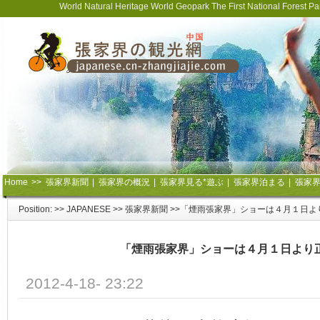
World Natural Heritage World Geopark The First National Forest 
Home
>>
張家界新聞
|
張家界の概況
|
張家界見る*遊ぶ
|
張家界泊まる
|
張家
Position: >>
JAPANESE
>>
張家界新聞
>>「煙雨張家界」ショーは４月１日よ
「煙雨張家界」ショーは４月１日より
2012-4-18- 23:22