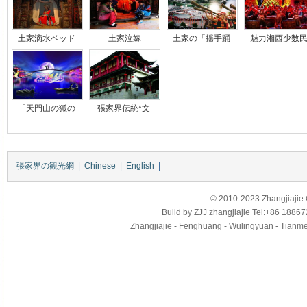
土家滴水ベッド
土家泣嫁
土家の「揺手踊
魅力湘西少数
「天門山の狐の
張家界伝統*文
張家界の観光網
|
Chinese
|
English
|
© 2010-2023 Zhangjiajie Ci
Build by
ZJJ
zhangjiajie
Tel:+86 18867
Zhangjiajie - Fenghuang - Wulingyuan - Tianmens