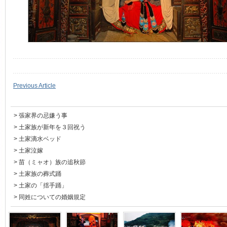
Previous Article
>
張家界の忌嫌う事
>
土家族が新年を３回祝う
>
土家滴水ベッド
>
土家泣嫁
>
苗（ミャオ）族の追秋節
>
土家族の葬式踊
>
土家の「揺手踊」
>
同姓についての婚姻規定