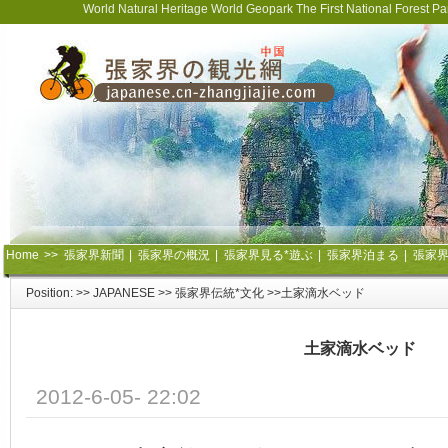
World Natural Heritage World Geopark The First National Forest 
Home
>>
張家界新聞
|
張家界の概況
|
張家界見る*遊ぶ
|
張家界泊まる
|
張家
Position: >>
JAPANESE
>>
張家界伝統*文化
>>土家滴水ベッド
土家滴水ベッド
2012-6-05- 22:02