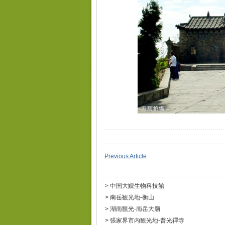
Previous Article
>
中国大鯢生物科技館
>
南岳観光地-衡山
>
湖南観光-南岳大廟
>
張家界市内観光地-普光禪寺