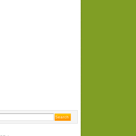
G
E
S