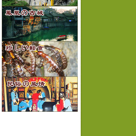
I
M
A