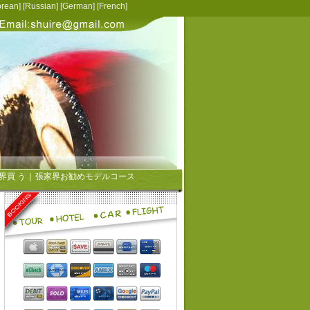
rean
] [
Russian
] [
German
] [
French
]
界買 う
|
張家界お勧めモデルコース