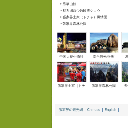
>
秀華山館
>
魅力湘西少数民族ショウ
>
張家界土家（トチャ）風情園
>
張家界森林公園
中国大鯢生物科
南岳観光地-衡
張家界土家（トチ
張家界森林公園
天
張家界の観光網
|
Chinese
|
English
|