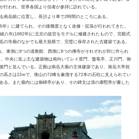
が行われ、世界各国より信者が参拝に訪れている。
る南岳鎮に位置し、長沙より車で2時間のところにある。
25年）に建てられ、その後幾度となく改修・拡張が行われてきた。
緒八年(1882年)に北京の故宮をモデルに修建されたもので、宮殿式
岳の寺廟のなかでも最大規模で、完璧に保存された古建築である。
れ、東側に8つの道教館、西側に8つの佛寺がそれぞれが対に作られ
る。中央に並ぶ主な建築物は南向いてレイ星門、盤竜亭、正川門、御
後門と並んでいる。正殿は南岳大廟の主体建築であり、南岳大帝祝
高さは22mで、衡山の72峰を象徴する72本の石柱に支えられてい
ある。また廟内には御碑亭があり、その碑文は清の康煕帝が書した