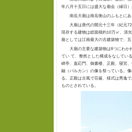
年八月十五日には盛大な廟会（縁日）
南岳大廟は南岳衡山のふもとにあ
大廟は唐代の開元十三年（紀元7
現存する建物は総面積約10万㎡、清光
廟としては江南最大の古建築物で、五
大廟の主要な建築物は8つにわか
てい て、整然とした構成をなしてい
碑亭、嘉応門、御書楼、正殿、寝宮、
融（バルカン）の像を祭っている。像の
る。正殿は古風で荘厳、様式は秀逸で
ものとされている。