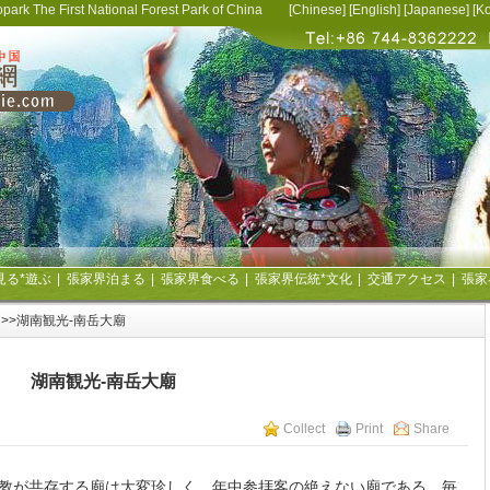
opark The First National Forest Park of China [
Chinese
] [
English
] [
Japanese
] [
Ko
見る*遊ぶ
|
張家界泊まる
|
張家界食べる
|
張家界伝統*文化
|
交通アクセス
|
張家
>>湖南観光-南岳大廟
湖南観光-南岳大廟
Collect
Print
Share
教が共存する廟は大変珍しく、年中参拝客の絶えない廟である。毎