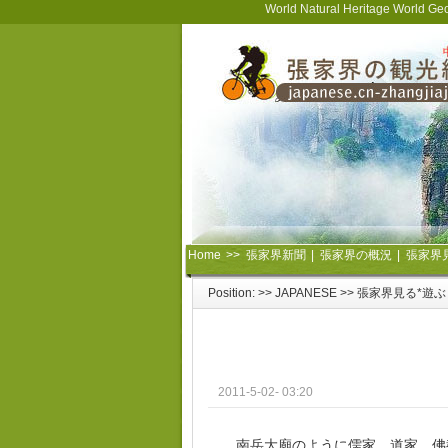
World Natural Heritage World Ge
Home
>>
張家界新聞
|
張家界の概況
|
張家界
Position: >>
JAPANESE
>>
張家界見る*遊ぶ
2011-5-02- 03:20
南岳大廟のように儒家、道家、佛