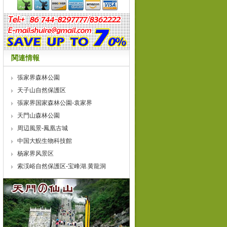
関連情報
張家界森林公園
天子山自然保護区
張家界国家森林公園-袁家界
天門山森林公園
周辺風景-鳳凰古城
中国大鯢生物科技館
杨家界风景区
索渓峪自然保護区-宝峰湖.黄龍洞