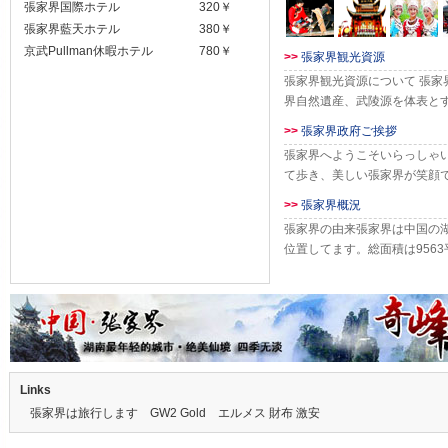
張家界国際ホテル
320￥
張家界藍天ホテル
380￥
京武Pullman休暇ホテル
780￥
>>
張家界観光資源
張家界観光資源について 張
界自然遺産、武陵源を体表と
寺
>>
張家界政府ご挨拶
張家界へようこそいらっしゃ
て歩き、美しい張家界が笑顔
「
>>
張家界概況
張家界の由来張家界は中国の
位置してます。総面積は956
ます
Links
張家界は旅行します
GW2 Gold
エルメス 財布 激安