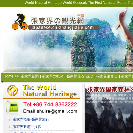
World Natural Heritage World Geopark The First National Forest 
Home
>>
張家界新聞
|
張家界の概況
|
張家界見る*遊ぶ
|
張家界泊まる
|
張家界
張家界概要 張家界旅行
張家界政府ご挨拶