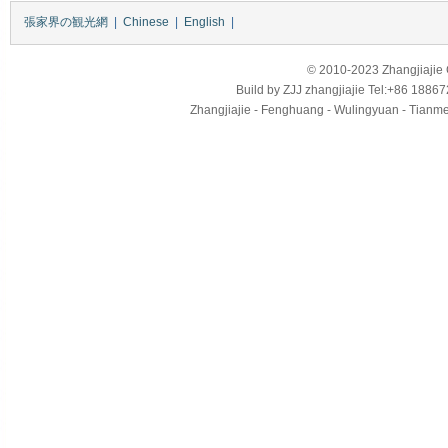
張家界の観光網
|
Chinese
|
English
|
© 2010-2023 Zhangjiajie Ci
Build by
ZJJ
zhangjiajie
Tel:+86 18867
Zhangjiajie - Fenghuang - Wulingyuan - Tianmens