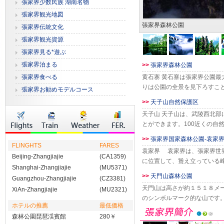
張家界少数民族 湖南名物
張家界観光地図
張家界森林公園
張家界伝統文化
張家界観光資源
張家界見る*遊ぶ
張家界泊まる
>>
張家界森林公園
張家界食べる
黄石寨 黄石寨は張家界公園
りは公園の全景を見下ろすこ
張家界お勧めモデルコース
いえぬ」
>>
天子山自然保護区
天子山 天子山は、武陵西北
とができます。100近くの自
ら
>>
張家界国家森林公園-袁家
FLINGHTS
FARES
袁家界 袁家界は、張家界世
Beijing-Zhangjiajie
(CA1359)
に位置して、聳え立っている
Shanghai-Zhangjiajie
(MU5371)
す。
>>
天門山森林公園
Guangzhou-Zhangjiajie
(CZ3381)
天門山は高さが約１５１８メ
XiAn-Zhangjiajie
(MU2321)
のシンボルマーク的な山です
ホテルの推薦
最低価格
キロメート
森林公園琵琶渓賓館
280￥